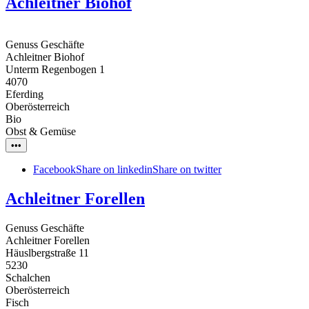
Achleitner Biohof
Genuss Geschäfte
Achleitner Biohof
Unterm Regenbogen 1
4070
Eferding
Oberösterreich
Bio
Obst & Gemüse
•••
Facebook
Share on linkedin
Share on twitter
Achleitner Forellen
Genuss Geschäfte
Achleitner Forellen
Häuslbergstraße 11
5230
Schalchen
Oberösterreich
Fisch