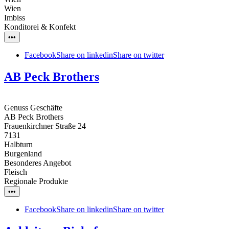
Wien
Imbiss
Konditorei & Konfekt
•••
Facebook
Share on linkedin
Share on twitter
AB Peck Brothers
Genuss Geschäfte
AB Peck Brothers
Frauenkirchner Straße 24
7131
Halbturn
Burgenland
Besonderes Angebot
Fleisch
Regionale Produkte
•••
Facebook
Share on linkedin
Share on twitter