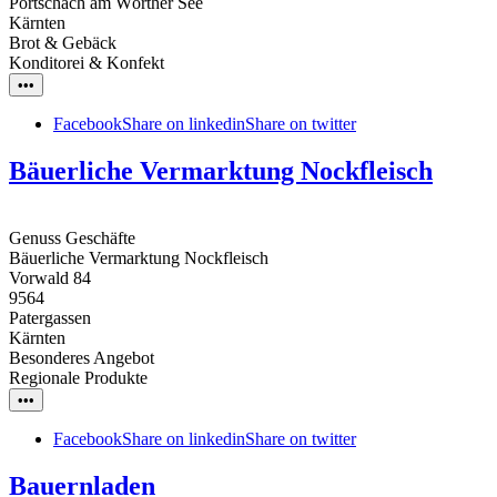
Pörtschach am Wörther See
Kärnten
Brot & Gebäck
Konditorei & Konfekt
•••
Facebook
Share on linkedin
Share on twitter
Bäuerliche Vermarktung Nockfleisch
Genuss Geschäfte
Bäuerliche Vermarktung Nockfleisch
Vorwald 84
9564
Patergassen
Kärnten
Besonderes Angebot
Regionale Produkte
•••
Facebook
Share on linkedin
Share on twitter
Bauernladen