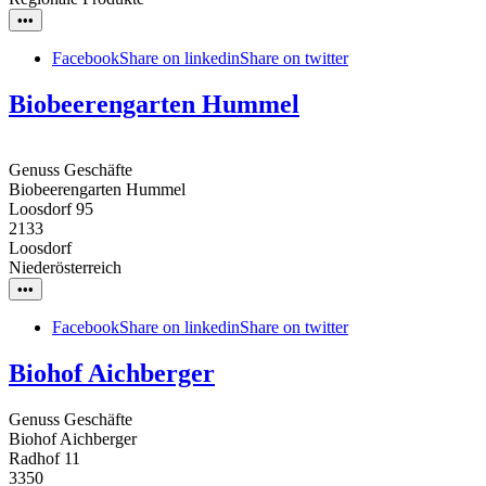
•••
Facebook
Share on linkedin
Share on twitter
Biobeerengarten Hummel
Genuss Geschäfte
Biobeerengarten Hummel
Loosdorf 95
2133
Loosdorf
Niederösterreich
•••
Facebook
Share on linkedin
Share on twitter
Biohof Aichberger
Genuss Geschäfte
Biohof Aichberger
Radhof 11
3350