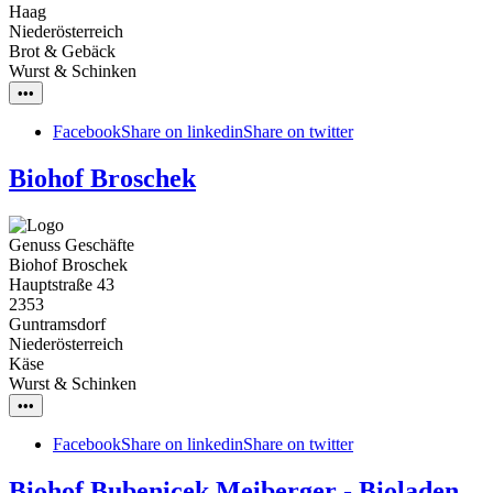
Haag
Niederösterreich
Brot & Gebäck
Wurst & Schinken
•••
Facebook
Share on linkedin
Share on twitter
Biohof Broschek
Genuss Geschäfte
Biohof Broschek
Hauptstraße 43
2353
Guntramsdorf
Niederösterreich
Käse
Wurst & Schinken
•••
Facebook
Share on linkedin
Share on twitter
Biohof Bubenicek Meiberger - Bioladen