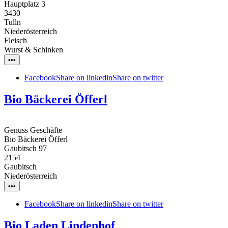
Hauptplatz 3
3430
Tulln
Niederösterreich
Fleisch
Wurst & Schinken
•••
Facebook
Share on linkedin
Share on twitter
Bio Bäckerei Öfferl
Genuss Geschäfte
Bio Bäckerei Öfferl
Gaubitsch 97
2154
Gaubitsch
Niederösterreich
•••
Facebook
Share on linkedin
Share on twitter
Bio Laden Lindenhof