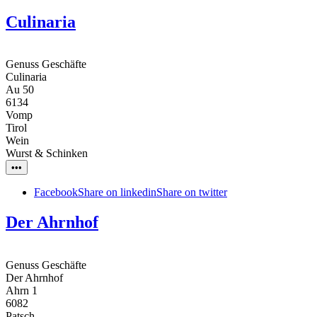
Culinaria
Genuss Geschäfte
Culinaria
Au 50
6134
Vomp
Tirol
Wein
Wurst & Schinken
•••
Facebook
Share on linkedin
Share on twitter
Der Ahrnhof
Genuss Geschäfte
Der Ahrnhof
Ahrn 1
6082
Patsch