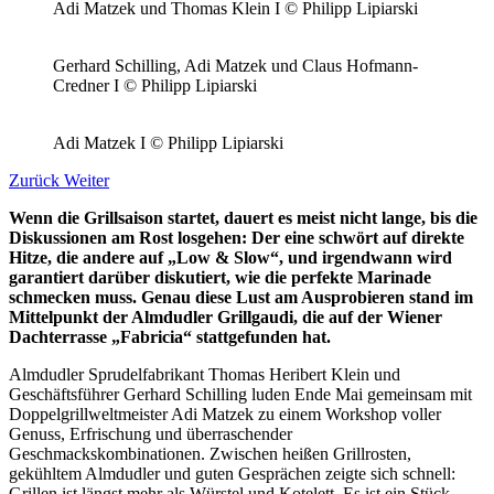
Adi Matzek und Thomas Klein I © Philipp Lipiarski
Gerhard Schilling, Adi Matzek und Claus Hofmann-
Credner I © Philipp Lipiarski
Adi Matzek I © Philipp Lipiarski
Zurück
Weiter
Wenn die Grillsaison startet, dauert es meist nicht lange, bis die
Diskussionen am Rost losgehen: Der eine schwört auf direkte
Hitze, die andere auf „Low & Slow“, und irgendwann wird
garantiert darüber diskutiert, wie die perfekte Marinade
schmecken muss. Genau diese Lust am Ausprobieren stand im
Mittelpunkt der Almdudler Grillgaudi, die auf der Wiener
Dachterrasse „Fabricia“ stattgefunden hat.
Almdudler Sprudelfabrikant Thomas Heribert Klein und
Geschäftsführer Gerhard Schilling luden Ende Mai gemeinsam mit
Doppelgrillweltmeister Adi Matzek zu einem Workshop voller
Genuss, Erfrischung und überraschender
Geschmackskombinationen. Zwischen heißen Grillrosten,
gekühltem Almdudler und guten Gesprächen zeigte sich schnell:
Grillen ist längst mehr als Würstel und Kotelett. Es ist ein Stück