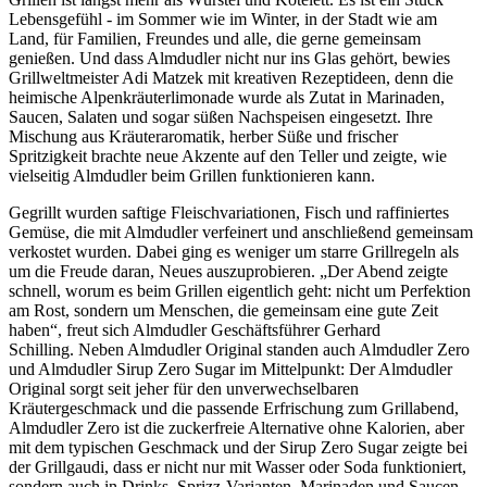
Lebensgefühl - im Sommer wie im Winter, in der Stadt wie am
Land, für Familien, Freundes und alle, die gerne gemeinsam
genießen. Und dass Almdudler nicht nur ins Glas gehört, bewies
Grillweltmeister Adi Matzek mit kreativen Rezeptideen, denn die
heimische Alpenkräuterlimonade wurde als Zutat in Marinaden,
Saucen, Salaten und sogar süßen Nachspeisen eingesetzt. Ihre
Mischung aus Kräuteraromatik, herber Süße und frischer
Spritzigkeit brachte neue Akzente auf den Teller und zeigte, wie
vielseitig Almdudler beim Grillen funktionieren kann.
Gegrillt wurden saftige Fleischvariationen, Fisch und raffiniertes
Gemüse, die mit Almdudler verfeinert und anschließend gemeinsam
verkostet wurden. Dabei ging es weniger um starre Grillregeln als
um die Freude daran, Neues auszuprobieren. „Der Abend zeigte
schnell, worum es beim Grillen eigentlich geht: nicht um Perfektion
am Rost, sondern um Menschen, die gemeinsam eine gute Zeit
haben“, freut sich Almdudler Geschäftsführer Gerhard
Schilling. Neben Almdudler Original standen auch Almdudler Zero
und Almdudler Sirup Zero Sugar im Mittelpunkt: Der Almdudler
Original sorgt seit jeher für den unverwechselbaren
Kräutergeschmack und die passende Erfrischung zum Grillabend,
Almdudler Zero ist die zuckerfreie Alternative ohne Kalorien, aber
mit dem typischen Geschmack und der Sirup Zero Sugar zeigte bei
der Grillgaudi, dass er nicht nur mit Wasser oder Soda funktioniert,
sondern auch in Drinks, Sprizz-Varianten, Marinaden und Saucen