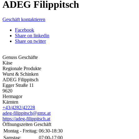
ADEG Filippitsch
Geschäft kontaktieren
Facebook
Share on linkedin
Share on twitter
Genuss Geschäfte
Käse
Regionale Produkte
Wurst & Schinken
ADEG Filippitsch
Egger Straße 11
9620
Hermagor
Kärnten
+43/4282/42228
adeg-filippitsch@gmx.at
https://adeg-filippitsch.at
Öffnungszeiten Geschäft
Montag - Freitag:
06:30-18:30
Samstag:
07:00-17:00