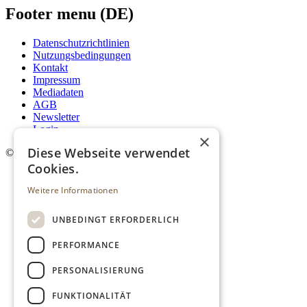
Footer menu (DE)
Datenschutzrichtlinien
Nutzungsbedingungen
Kontakt
Impressum
Mediadaten
AGB
Newsletter
Login
×
Diese Webseite verwendet
©
2026. Alle Rechte vorbehalten.
Cookies.
Weitere Informationen
UNBEDINGT ERFORDERLICH
PERFORMANCE
PERSONALISIERUNG
FUNKTIONALITÄT