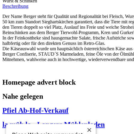
Wurst & Schinken
Beschreibung
Der Name Berger steht für Qualität und Regionalität bei Fleisch, W
50 km zum Standort Sieghartskirchen garantiert, dass die Tiere mit 
den Tieren doppelt so viel Platz, Auslauf ins Freie und weiche Stro
Beinschinken aus dem Berger Tierwohl-Programm, Kren und Gurkerl
In der Feinkosttheke sind hausgemachte Salate, frische Aufstriche so
halbfertig oder für den direkten Genuss im Retro-Glas.
Die Käseauswahl wurde um hauptsächlich österreichischen Käse aus 
Berger Confiserie, STAUD´S Marmeladen, feine Öle von der Ölmühle Ha
Mitnehmen, wahlweise auch in hochwertige, wiederverwendbare und a
Homepage advert block
Nahe gelegen
Pfiel Ab-Hof-Verkauf
la müh la - Langers Mühlenladen
×