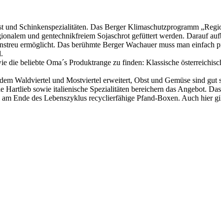
urst und Schinkenspezialitäten. Das Berger Klimaschutzprogramm
„Regi
regionalem und gentechnikfreiem Sojaschrot gefüttert werden. Darauf 
heinstreu ermöglicht. Das berühmte Berger Wachauer muss man einfach pr
.
wie die beliebte Oma´s Produktrange zu finden: Klassische österreichis
dem Waldviertel und Mostviertel erweitert, Obst und Gemüse sind gut
rtlieb sowie italienische Spezialitäten bereichern das Angebot. Das 
m Ende des Lebenszyklus recyclierfähige Pfand-Boxen. Auch hier gilt: