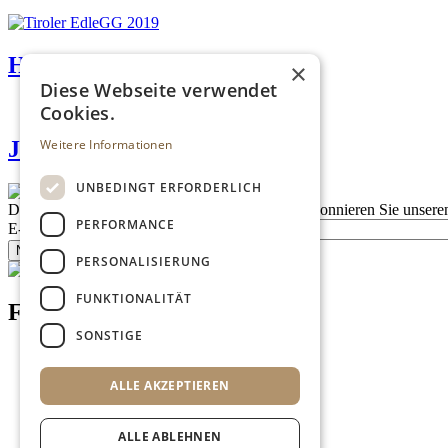
Haag’s Schoko-Laden
×
Diese Webseite verwendet
Cookies.
Weitere Informationen
JP-Feindestillerie Kössler
UNBEDINGT ERFORDERLICH
Description
Bleiben Sie auf dem Laufenden
Abonnieren Sie unseren
PERFORMANCE
E-Mail
Newsletter bestellen
PERSONALISIERUNG
FUNKTIONALITÄT
Footer menu (DE)
SONSTIGE
Datenschutzrichtlinien
Nutzungsbedingungen
ALLE AKZEPTIEREN
Kontakt
Impressum
Mediadaten
ALLE ABLEHNEN
AGB