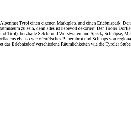
f Alpenrast Tyrol einen eigenen Marktplatz und einen Erlebnispark. Den
museum zu sein, denn alles ist liebevoll dekoriert. Der Tiroler Dorfl
nd Tirol), herzhafte Selch- und Wurstwaren und Speck, Schnäpse, Mur
Dorfladens ebenso wie ofenfrisches Bauernbrot und Schnaps von regiona
et das Erlebnisdorf verschiedene Räumlichkeiten wie die Tyroler Stuben